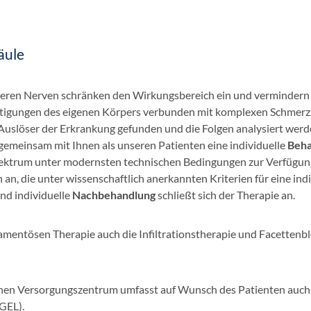
äule
heren Nerven schränken den Wirkungsbereich ein und vermindern
chtigungen des eigenen Körpers verbunden mit komplexen Schmer
uslöser der Erkrankung gefunden und die Folgen analysiert werd
gemeinsam mit Ihnen als unseren Patienten eine individuelle
Beha
pektrum unter modernsten technischen Bedingungen zur Verfügun
an, die unter wissenschaftlich anerkannten Kriterien für eine indi
nd individuelle
Nachbehandlung
schließt sich der Therapie an.
mentösen Therapie auch die Infiltrationstherapie und Facettenb
hen Versorgungszentrum umfasst auf Wunsch des Patienten auch
IGEL).