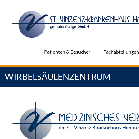
Zum
Inhalt
springen
Patienten & Besucher
Fachabteilunge
WIRBELSÄULENZENTRUM