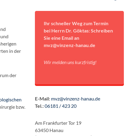
Ihr schneller Weg zum Termin
und
bei Herrn Dr. Göktas: Schreiben
 und
Sie eine Email an
sherigen
mvz@vinzenz-hanau.de
ten in der
Wir melden uns kurzfristig!
trum der
E-Mail:
mvz@vinzenz-hanau.de
tologischen
Tel.:
06181 / 423 20
hirurgie bzw.
Am Frankfurter Tor 19
63450 Hanau