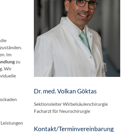
 die
zzuständen.
en. Im
ndlung
zu
g. Wir
viduelle
Dr. med. Volkan Göktas
lockaden
Sektionsleiter Wirbelsäulenchirurgie
Facharzt für Neurochirurgie
 Leistungen
Kontakt/Terminvereinbarung