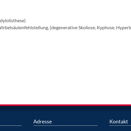
ylolisthese)
Wirbelsäulenfehlstellung, (degenerative Skoliose, Kyphose, Hyper
Adresse
Kontakt