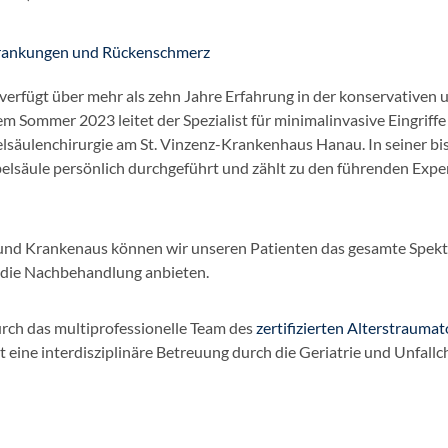
erkrankungen und Rückenschmerz
 verfügt über mehr als zehn Jahre Erfahrung in der konservativen 
 Sommer 2023 leitet der Spezialist für minimalinvasive Eingriffe
lsäulenchirurgie am St. Vinzenz-Krankenhaus Hanau. In seiner bi
belsäule persönlich durchgeführt und zählt zu den führenden Exper
 und Krankenaus können wir unseren Patienten das gesamte Spek
 die Nachbehandlung anbieten.
rch das multiprofessionelle Team des
zertifizierten Alterstrauma
 eine interdisziplinäre Betreuung durch die Geriatrie und Unfallc